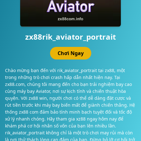
zx88rik_aviator_portrait
Chơi Ngay
Chào mừng bạn đến với rik_aviator_portrait tại zx88, một
trong những trò chơi crash hấp dẫn nhất hiện nay. Tại
zx88.com, chúng tôi mang đến cho bạn trải nghiệm bay cao
cùng máy bay Aviator, nơi sự kịch tính và chiến thuật hòa
quyện. Với zx88 win, người chơi có thể dễ dàng đặt cược và
rút tiền trước khi máy bay biến mất để giành chiến thắng. Hệ
thống zx88 com đảm bảo tính minh bạch tuyệt đối và tốc độ
xử lý nhanh chóng. Hãy tham gia xz88 ngay hôm nay để
khám phá cơ hội nhân số vốn của bạn lên nhiều lần.
rik_aviator_portrait không chỉ là một trò chơi may rủi mà còn
là nơi thử thách lòng can đảm của bạn. Đừng bỏ lỡ cơ hội trở