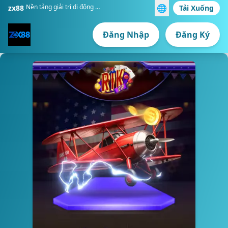
Nền tảng giải trí di động hàng đầu
🌐
zx88
Tải Xuống
Đăng Nhập
Đăng Ký